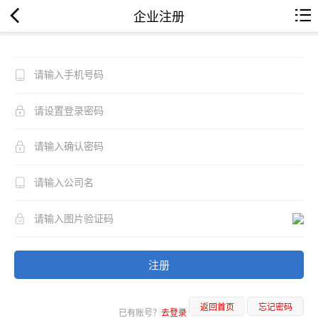
企业注册
注册
返回首页
忘记密码
已有账号？
去登录