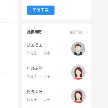
简历下载
推荐简历
更多简历
技工/普工
邓先生
·
高中
行政/后勤
曾女士
·
大专
财务/会计
张女士
·
大专